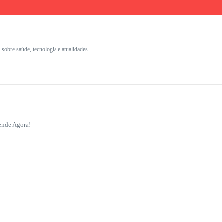
umentação Clínica
nais
s com identidade visual
 sobre saúde, tecnologia e atualidades
ende Agora!