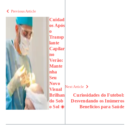
Previous Article
Cuidad
os Após
o
Transp
lante
Capilar
no
Verão:
Mante
nha
Seu
Novo
Next Article
Visual
Brilhan
Curiosidades do Futebol:
do Sob
Desvendando os Inúmeros
o Sol ☀️
Benefícios para Saúde