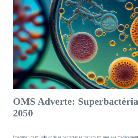
OMS Adverte: Superbactéria
2050
Imagine um mundo onde as bactérias se tornam imunes aos medicamentos