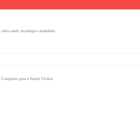
umentação Clínica
nais
s com identidade visual
 sobre saúde, tecnologia e atualidades
a Completo para a Saúde Global