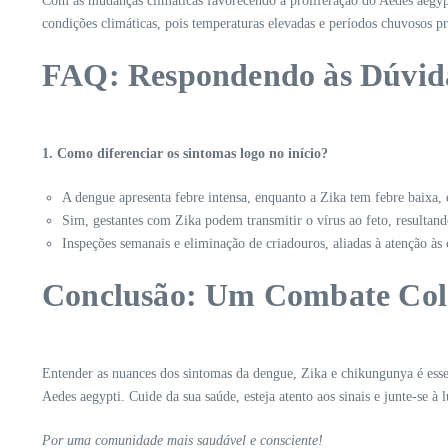
Com as mudanças climáticas favorecendo a proliferação do Aedes aegypti
condições climáticas, pois temperaturas elevadas e períodos chuvosos 
FAQ: Respondendo às Dúvid
1. Como diferenciar os sintomas logo no início?
A dengue apresenta febre intensa, enquanto a Zika tem febre baixa, 
Sim, gestantes com Zika podem transmitir o vírus ao feto, resultan
Inspeções semanais e eliminação de criadouros, aliadas à atenção às 
Conclusão: Um Combate Col
Entender as nuances dos sintomas da dengue, Zika e chikungunya é essen
Aedes aegypti. Cuide da sua saúde, esteja atento aos sinais e junte-se
Por uma comunidade mais saudável e consciente!