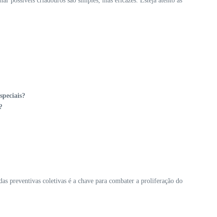
r possíveis criadouros são simples, mas eficazes. Esteja atento às
speciais?
?
as preventivas coletivas é a chave para combater a proliferação do