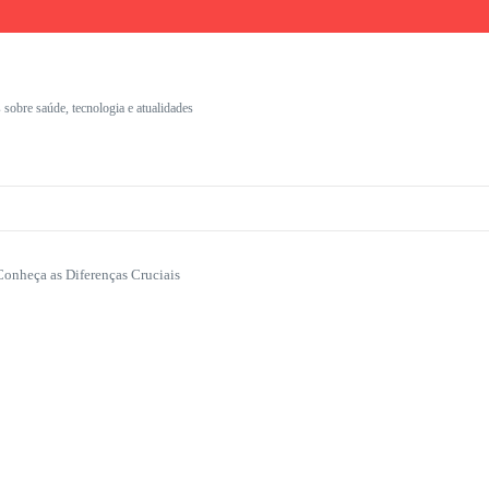
umentação Clínica
nais
s com identidade visual
 sobre saúde, tecnologia e atualidades
onheça as Diferenças Cruciais