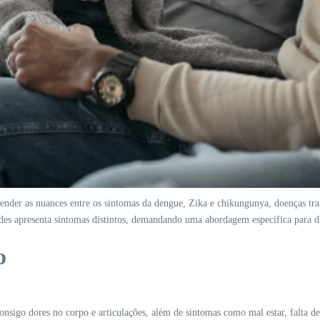
ntender as nuances entre os sintomas da dengue, Zika e chikungunya, doenças tr
es apresenta sintomas distintos, demandando uma abordagem específica para d
o
onsigo dores no corpo e articulações, além de sintomas como mal estar, falta d