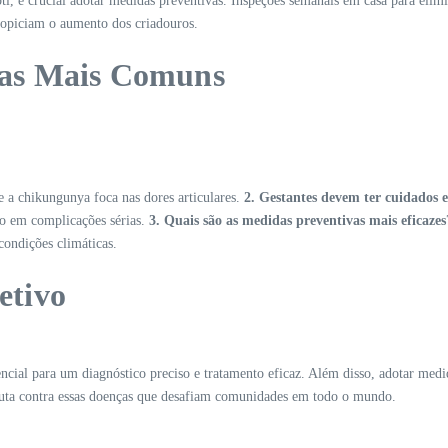
, é crucial adotar medidas preventivas. Inspeções semanais em casa para elimina
propiciam o aumento dos criadouros.
as Mais Comuns
e a chikungunya foca nas dores articulares.
2. Gestantes devem ter cuidados e
do em complicações sérias.
3. Quais são as medidas preventivas mais eficazes
condições climáticas.
etivo
cial para um diagnóstico preciso e tratamento eficaz. Além disso, adotar medid
 à luta contra essas doenças que desafiam comunidades em todo o mundo.