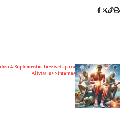
ubra 4 Suplementos Incríveis para
Aliviar os Sintomas