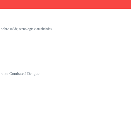
umentação Clínica
nais
s com identidade visual
 sobre saúde, tecnologia e atualidades
dora no Combate à Dengue