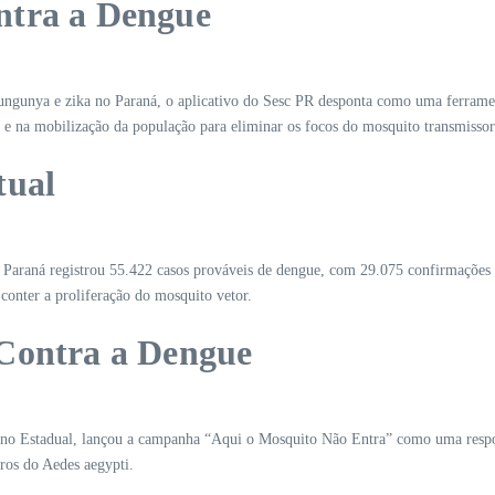
ntra a Dengue
ungunya e zika no Paraná, o aplicativo do Sesc PR desponta como uma ferrame
o e na mobilização da população para eliminar os focos do mosquito transmissor
tual
 Paraná registrou 55.422 casos prováveis de dengue, com 29.075 confirmações e
 conter a proliferação do mosquito vetor.
 Contra a Dengue
 Estadual, lançou a campanha “Aqui o Mosquito Não Entra” como uma resposta 
uros do Aedes aegypti.