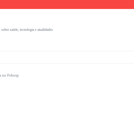
umentação Clínica
nais
s com identidade visual
 sobre saúde, tecnologia e atualidades
ra no Fehosp