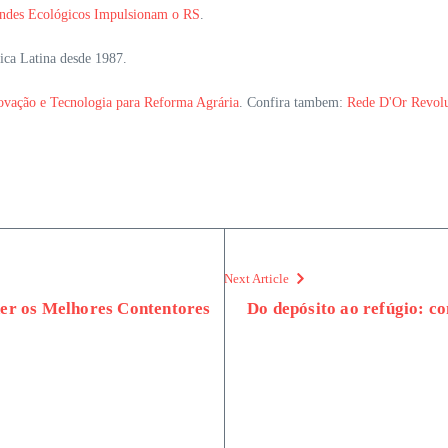
rindes Ecológicos Impulsionam o RS
.
ica Latina desde 1987.
novação e Tecnologia para Reforma Agrária
. Confira tambem:
Rede D'Or Revolu
Next Article
her os Melhores Contentores
Do depósito ao refúgio: co