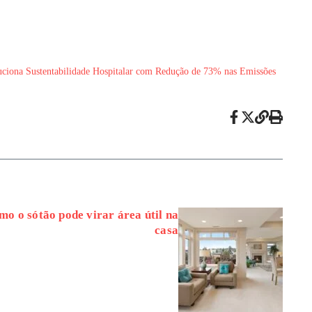
ciona Sustentabilidade Hospitalar com Redução de 73% nas Emissões
mo o sótão pode virar área útil na
casa