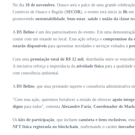
No dia
10 de novembro
, Osasco será o palco de uma grande celebraçã
Comércio de Osasco e Região (
SECOR
), o evento terá início às
8h
em 
promovendo
sustentabilidade
,
bem-estar
,
saúde
e
união da classe t
A
DS Beline
é um dos patrocinadores do evento. Em uma demonstração 
contar com um estande no local. Essa ação reforça o
compromisso da e
estarão disponíveis
para apresentar novidades e serviços voltados à
pro
Com uma
premiação total de R$ 12 mil
, distribuída entre os vencedo
A iniciativa reforça a importância da
atividade física
para a qualidade 
com consciência ambiental.
A
DS Beline
, que atua prestando suporte e consultoria administrativa 
“Com essa ação, queremos fortalecer a missão de oferecer
apoio integr
digno
para todos”, comenta
Alexandre Faria
,
Coordenador de Mark
Os
kits de participação
, que incluem
camiseta e itens exclusivos
, est
NFT física registrada no blockchain
, reafirmando o caráter
inovador