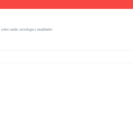
umentação Clínica
nais
s com identidade visual
 sobre saúde, tecnologia e atualidades