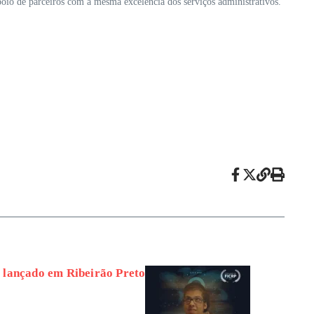
io de parceiros com a mesma excelência dos serviços administrativos.
lançado em Ribeirão Preto