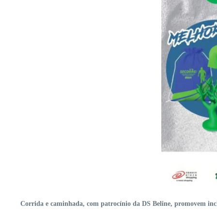
Corrida e caminhada, com patrocínio da DS Beline, promovem inclu