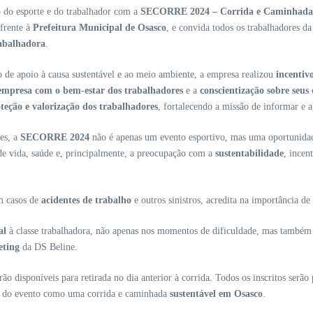
o do esporte e do trabalhador com a
SECORRE 2024 – Corrida e Caminhada 
frente à
Prefeitura Municipal de Osasco
, e convida todos os trabalhadores d
rabalhadora
.
de apoio à causa sustentável e ao meio ambiente, a empresa realizou
incentiv
mpresa com o bem-estar dos trabalhadores
e a
conscientização sobre seus
teção e valorização dos trabalhadores
, fortalecendo a missão de informar e a
res, a
SECORRE 2024
não é apenas um evento esportivo, mas uma oportunidad
de vida, saúde e, principalmente, a preocupação com a
sustentabilidade
, incen
em casos de
acidentes de trabalho
e outros sinistros, acredita na importância de
al
à classe trabalhadora, não apenas nos momentos de dificuldade, mas també
eting
da DS Beline.
arão disponíveis para retirada no dia anterior à corrida. Todos os inscritos s
do evento como uma corrida e caminhada
sustentável em Osasco
.