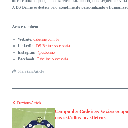
oferece uma ampla gama de serviços para obtenção de
seguros de vida
A
DS Beline
se destaca pelo
atendimento personalizado
e
humaniza
Acesse também:
Website
:
dsbeline.com.br
LinkedIn
:
DS Beline Assessoria
Instagram
:
@dsbeline
Facebook
:
Dsbeline Assessoria
Share this Article
Previous Article
Campanha Cadeiras Vazias ocupa 
nos estádios brasileiros