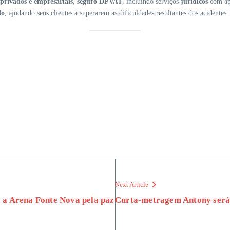
 privados e empresariais
,
seguro DPVAT
, incluindo serviços
jurídicos
com apo
do
, ajudando seus clientes a superarem as dificuldades resultantes dos acidentes.
Next Article
a Arena Fonte Nova pela paz
Curta-metragem Antony será 