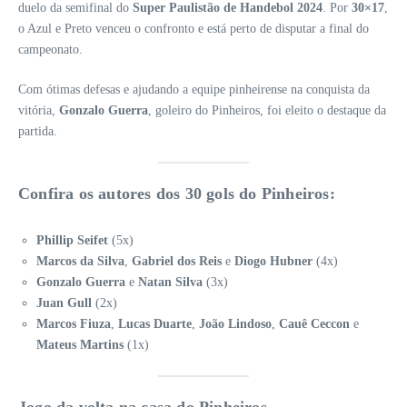
duelo da semifinal do
Super Paulistão de Handebol 2024
. Por
30×17
,
o Azul e Preto venceu o confronto e está perto de disputar a final do
campeonato.
Com ótimas defesas e ajudando a equipe pinheirense na conquista da
vitória,
Gonzalo Guerra
, goleiro do Pinheiros, foi eleito o destaque da
partida.
Confira os autores dos 30 gols do Pinheiros:
Phillip Seifet
(5x)
Marcos da Silva
,
Gabriel dos Reis
e
Diogo Hubner
(4x)
Gonzalo Guerra
e
Natan Silva
(3x)
Juan Gull
(2x)
Marcos Fiuza
,
Lucas Duarte
,
João Lindoso
,
Cauê Ceccon
e
Mateus Martins
(1x)