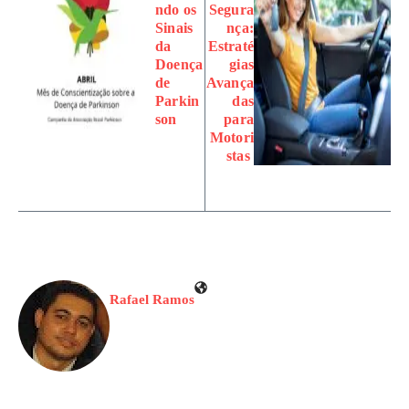
ndo os
Segura
Sinais
nça:
da
Estraté
Doença
gias
de
Avança
Parkin
das
son
para
Motori
stas
Rafael Ramos