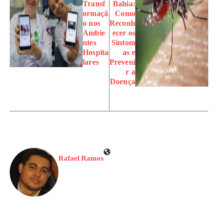
Transf
Bahia:
ormaçã
Como
o nos
Reconh
Ambie
ecer os
ntes
Sintom
Hospita
as e
lares
Preveni
r a
Doença
Rafael Ramos