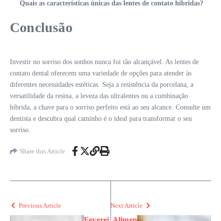
Quais as características únicas das lentes de contato híbridas?
Conclusão
Investir no sorriso dos sonhos nunca foi tão alcançável. As lentes de
contato dental oferecem uma variedade de opções para atender às
diferentes necessidades estéticas. Seja a resistência da porcelana, a
versatilidade da resina, a leveza das ultralentes ou a combinação
híbrida, a chave para o sorriso perfeito está ao seu alcance. Consulte um
dentista e descubra qual caminho é o ideal para transformar o seu
sorriso.
Share this Article
Previous Article
Next Article
Feverei
Alimen