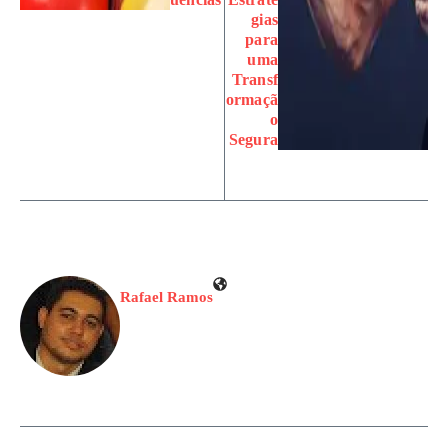
gias
para
uma
Transf
ormaçã
o
Segura
Rafael Ramos