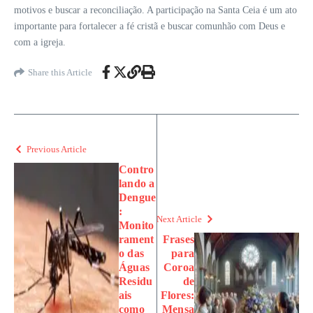
motivos e buscar a reconciliação. A participação na Santa Ceia é um ato
importante para fortalecer a fé cristã e buscar comunhão com Deus e
com a igreja.
Share this Article
Previous Article
Contro
lando a
Dengue
:
Next Article
Monito
rament
Frases
o das
para
Águas
Coroa
Residu
de
ais
Flores:
como
Mensa