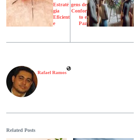
Estraté
gens de
gia
Confor
Eficient
to e
e
Paz
Rafael Ramos
Related Posts